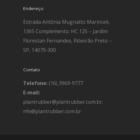
Endereço
Estrada Antônia Mugnatto Marincek,
1365 Complemento: HC 125 – Jardim
Florestan Fernandes, Ribeirão Preto –
SP, 14079-300
Contato
Telefone:
(16) 3969-9777
E-mail:
plantrubber@plantrubber.com.br;
nfe@plantrubber.com.br