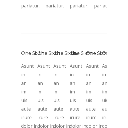
pariatur.
pariatur.
pariatur.
pariatur.
One Sixth
One Sixth
One Sixth
One Sixth
One Sixth
One Sixth
Asunt
Asunt
Asunt
Asunt
Asunt
Asunt
in
in
in
in
in
in
an
an
an
an
an
an
im
im
im
im
im
im
uis
uis
uis
uis
uis
uis
aute
aute
aute
aute
aute
aute
irure
irure
irure
irure
irure
irure
dolor in
dolor in
dolor in
dolor in
dolor in
dolor in