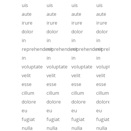
uis
uis
uis
uis
aute
aute
aute
aute
irure
irure
irure
irure
dolor
dolor
dolor
dolor
in
in
in
in
reprehenderit
reprehenderit
reprehenderit
reprehenderit
in
in
in
in
voluptate
voluptate
voluptate
voluptate
velit
velit
velit
velit
esse
esse
esse
esse
cillum
cillum
cillum
cillum
dolore
dolore
dolore
dolore
eu
eu
eu
eu
fugiat
fugiat
fugiat
fugiat
nulla
nulla
nulla
nulla