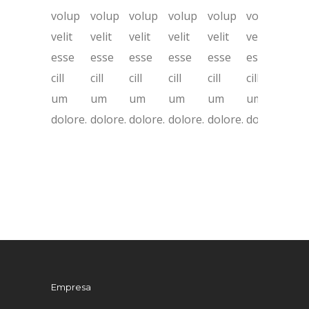
volup
volup
volup
volup
volup
volup
velit
velit
velit
velit
velit
velit
esse
esse
esse
esse
esse
esse
cill
cill
cill
cill
cill
cill
um
um
um
um
um
um
dolore.
dolore.
dolore.
dolore.
dolore.
dolore.
Empresa