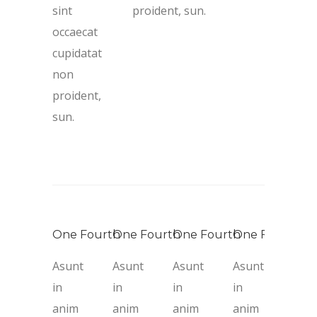
sint
proident, sun.
occaecat
cupidatat
non
proident,
sun.
One Fourth
One Fourth
One Fourth
One Fourth
Asunt
Asunt
Asunt
Asunt
in
in
in
in
anim
anim
anim
anim