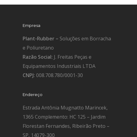
Empresa
Plant-Rubber –
Soluções em Borracha
e Poliuretano
Razão Social:
J. Freitas Peças e
Equipamentos Industriais LTDA
CNPJ:
008.708.780/0001-30
Endereço
Estrada Antônia Mugnatto Marincek,
1365 Complemento: HC 125 – Jardim
Florestan Fernandes, Ribeirão Preto –
SP, 14079-300