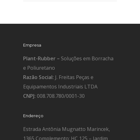
Empresa
Plant-Rubber –
Soluções em Borracha
e Poliuretano
Razão Social:
J. Freitas Peças e
Equipamentos Industriais LTDA
CNPJ:
008.708.780/0001-30
Endereço
Estrada Antônia Mugnatto Marincek,
1365 Complemento: HC 125 – Jardim