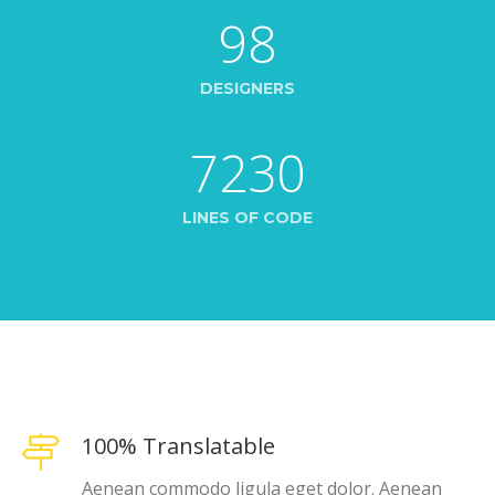
98
DESIGNERS
7230
LINES OF CODE
100% Translatable
Aenean commodo ligula eget dolor. Aenean