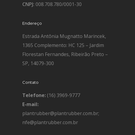
CNPJ:
008.708.780/0001-30
Endereço
Estrada Antônia Mugnatto Marincek,
1365 Complemento: HC 125 – Jardim
Florestan Fernandes, Ribeirão Preto –
SP, 14079-300
Contato
Telefone:
(16) 3969-9777
E-mail:
plantrubber@plantrubber.com.br;
nfe@plantrubber.com.br