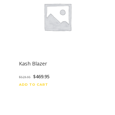
Kash Blazer
Original
Current
$
469.95
$
529.95
price
price
ADD TO CART
was:
is:
$529.95.
$469.95.