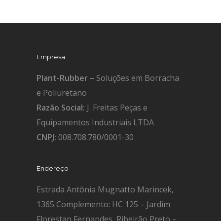
Empresa
Plant-Rubber –
Soluções em Borracha
e Poliuretano
Razão Social:
J. Freitas Peças e
Equipamentos Industriais LTDA
CNPJ:
008.708.780/0001-30
Endereço
Estrada Antônia Mugnatto Marincek,
1365 Complemento: HC 125 – Jardim
Florestan Fernandes, Ribeirão Preto –