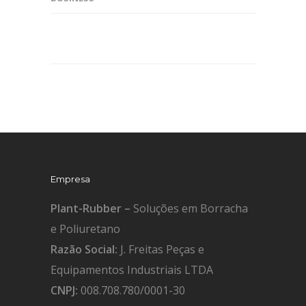
Empresa
Plant-Rubber –
Soluções em Borracha
e Poliuretano
Razão Social:
J. Freitas Peças e
Equipamentos Industriais LTDA
CNPJ:
008.708.780/0001-30